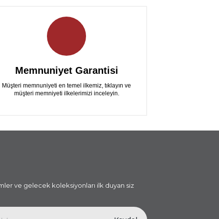
Memnuniyet Garantisi
Müşteri memnuniyeti en temel ilkemiz, tıklayın ve
müşteri memniyeti ilkelerimizi inceleyin.
i
imler ve gelecek koleksiyonları ilk duyan siz