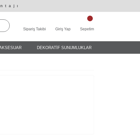
ntajı
Sipariş Takibi
Giriş Yap
Sepetim
AKSESUAR
DEKORATİF SUNUMLUKLAR