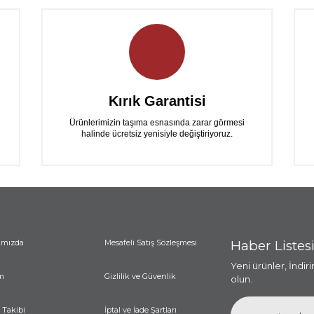
Kırık Garantisi
Ürünlerimizin taşıma esnasında zarar görmesi
halinde ücretsiz yenisiyle değiştiriyoruz.
ımızda
Mesafeli Satış Sözleşmesi
Haber Listes
Yeni ürünler, İndir
m
Gizlilik ve Güvenlik
olun.
 Takibi
İptal ve İade Şartları