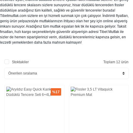
düdüklü tencere skalasını sizlere sunuyoruz, hisar düdüklü tencereden fissler
düdüklüye aradığınız tüm kaliteli, sağlıklı ve güvenilir tencereler burada!
Tibetmutfak.com sizlere en iyi hizmeti sunmak için çok çalışıyor. İndirimli fiyatları,
geniş ürün yelpazesiyle mutfaklarınızın ihtiyacı olan her şey için online alışveriş
imkanı sunuyor. Aradığınız tüm mutfak eşyaları tek tık ile kapınıza geliyor. Taksit
fırsatları, hızlı kargo seçenekleriyle güvenilir alışverişin adresi Tibet Mutfak ile
sizler de hemen siparişlerinizi verin, düdüklü tencereleriniz kapınıza gelsin, en
lezzetli yemeklerden daha fazla mahrum kalmayın!
Stoktakiler
Toplam 12 ürün
%17