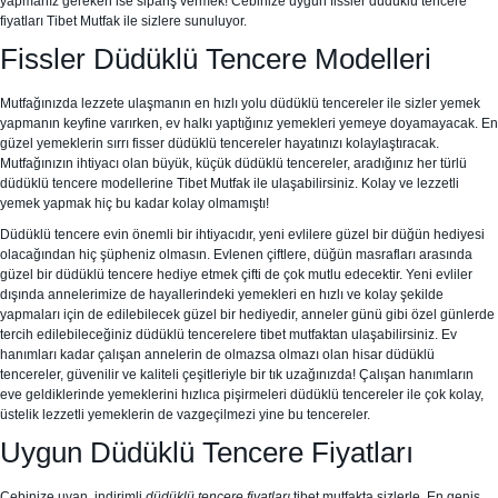
yapmanız gereken ise sipariş vermek! Cebinize uygun fissler düdüklü tencere
fiyatları Tibet Mutfak ile sizlere sunuluyor.
Fissler Düdüklü Tencere Modelleri
Mutfağınızda lezzete ulaşmanın en hızlı yolu düdüklü tencereler ile sizler yemek
yapmanın keyfine varırken, ev halkı yaptığınız yemekleri yemeye doyamayacak. En
güzel yemeklerin sırrı fisser düdüklü
tencereler hayatınızı kolaylaştıracak.
Mutfağınızın ihtiyacı olan büyük, küçük düdüklü tencereler, aradığınız her türlü
düdüklü tencere modellerine Tibet Mutfak ile ulaşabilirsiniz. Kolay ve lezzetli
yemek yapmak hiç bu kadar kolay olmamıştı!
Düdüklü tencere evin önemli bir ihtiyacıdır, yeni evlilere güzel bir düğün hediyesi
olacağından hiç şüpheniz olmasın. Evlenen çiftlere, düğün masrafları arasında
güzel bir düdüklü tencere hediye etmek çifti de çok mutlu edecektir. Yeni evliler
dışında annelerimize de hayallerindeki yemekleri en hızlı ve kolay şekilde
yapmaları için de edilebilecek güzel bir hediyedir, anneler günü gibi özel günlerde
tercih edilebileceğiniz düdüklü tencerelere tibet mutfaktan ulaşabilirsiniz. Ev
hanımları kadar çalışan annelerin de olmazsa olmazı olan hisar düdüklü
tencereler, güvenilir ve kaliteli çeşitleriyle bir tık uzağınızda! Çalışan hanımların
eve geldiklerinde yemeklerini hızlıca pişirmeleri düdüklü tencereler ile çok kolay,
üstelik lezzetli yemeklerin de vazgeçilmezi yine bu tencereler.
Uygun Düdüklü Tencere Fiyatları
Cebinize uyan, indirimli
düdüklü tencere fiyatları
tibet mutfakta sizlerle. En geniş