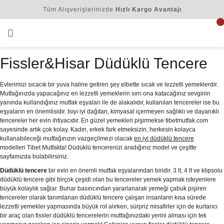
Tüm Alışverişlerinizde
Hızlı Kargo Avantajı
Fissler&Hisar Düdüklü Tencere
Evlerimizi sıcacık bir yuva haline getiren şey elbette sıcak ve lezzetli yemeklerdir.
Mutfağınızda yapacağınız en lezzetli yemeklerin sırrı ona katacağınız sevginin
yanında kullandığınız mutfak eşyaları ile de alakalıdır, kullanılan tencereler ise bu
eşyaların en önemlisidir. Isıyı iyi dağıtan, kimyasal içermeyen sağlıklı ve dayanıklı
tencereler her evin ihtiyacıdır. En güzel yemekleri pişirmekse tibetmutfak.com
sayesinde artık çok kolay. Kadın, erkek fark etmeksizin, herkesin kolayca
kullanabileceği mutfağınızın vazgeçilmezi olacak
en iyi düdüklü tencere
modelleri Tibet Mutfakta! Düdüklü tencerenizi aradığınız model ve çeşitte
sayfamızda bulabilirsiniz.
Düdüklü tencere
bir evin en önemli mutfak eşyalarından biridir. 3 lt, 4 lt ve klipsolu
düdüklü tencere gibi birçok çeşidi olan bu tencereler yemek yapmak isteyenlere
büyük kolaylık sağlar. Buhar basıncından yararlanarak yemeği çabuk pişiren
tencereler olarak tanımlanan düdüklü tencere çalışan insanların kısa sürede
lezzetli yemekler yapmasında büyük rol alırken, sürpriz misafirler için de kurtarıcı
bir araç olan fissler düdüklü tencerelerin mutfağınızdaki yerini alması için tek