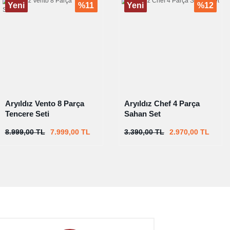
Yeni
%11
Yeni
%12
Aryıldız Vento 8 Parça
Aryıldız Chef 4 Parça
Tencere Seti
Sahan Set
8.999,00 TL
7.999,00 TL
3.390,00 TL
2.970,00 TL
%10
%8