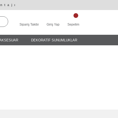
ntajı
Sipariş Takibi
Giriş Yap
Sepetim
AKSESUAR
DEKORATİF SUNUMLUKLAR