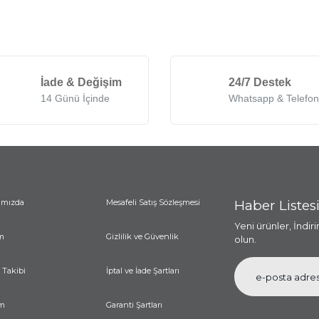
%23
Yeni
%15
İade & Değişim
24/7 Destek
14 Günü İçinde
Whatsapp & Telefon
Lamedore Black Pearl
Lamedore Black Pearl
Kuşlu Gondol
Kuşlu 2 Katlı Sunumluk
ımızda
Mesafeli Satış Sözleşmesi
Haber Listes
8.200,00 TL
6.290,00 TL
8.200,00 TL
6.990,00 TL
Yeni ürünler, İndir
m
Gizlilik ve Güvenlik
olun.
%3
Yeni
%12
 Takibi
İptal ve İade Şartları
im
Garanti Şartları