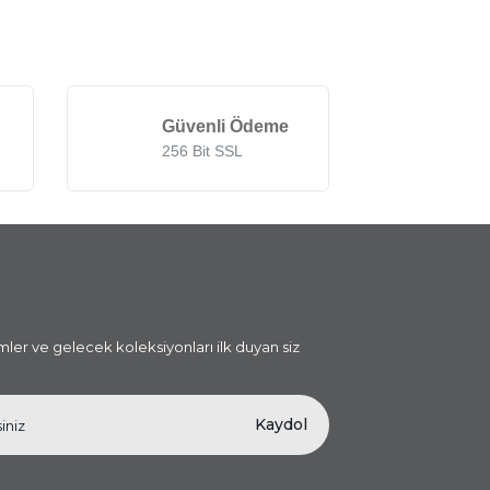
%28
%28
Güvenli Ödeme
256 Bit SSL
Lamedore Black Pearl
Lamedore Black Pearl
Halat Geniş Küçük Kase
Halat Geniş Kase
18*18*9cm
24*24*10cm
i
5.100,00 TL
3.690,00 TL
6.900,00 TL
4.990,00 TL
imler ve gelecek koleksiyonları ilk duyan siz
Yeni
%12
Yeni
%12
Kaydol