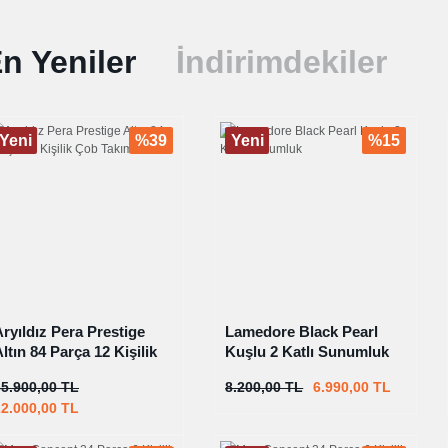
n Yeniler
İndirimdekiler
Yeni
%39
Yeni
%15
ryıldız Pera Prestige
Lamedore Black Pearl
ltın 84 Parça 12 Kişilik
Kuşlu 2 Katlı Sunumluk
Çob Takımı
35.900,00 TL
8.200,00 TL
6.990,00 TL
22.000,00 TL