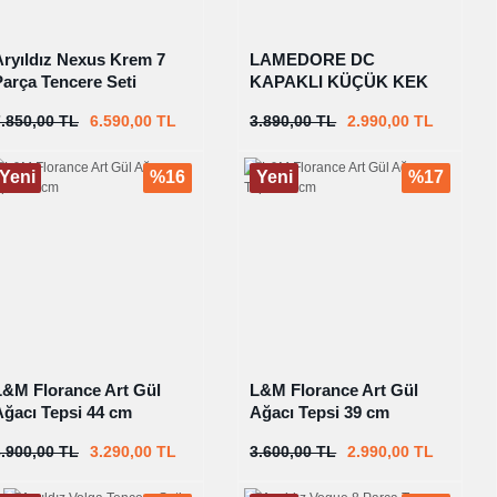
Aryıldız Nexus Krem 7
LAMEDORE DC
Parça Tencere Seti
KAPAKLI KÜÇÜK KEK
STANDI
7.850,00 TL
6.590,00 TL
3.890,00 TL
2.990,00 TL
Yeni
%16
Yeni
%17
L&M Florance Art Gül
L&M Florance Art Gül
Ağacı Tepsi 44 cm
Ağacı Tepsi 39 cm
3.900,00 TL
3.290,00 TL
3.600,00 TL
2.990,00 TL