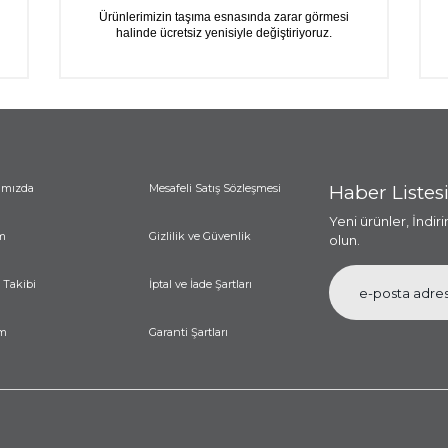
Ürünlerimizin taşıma esnasında zarar görmesi
halinde ücretsiz yenisiyle değiştiriyoruz.
ımızda
Mesafeli Satış Sözleşmesi
Haber Listes
Yeni ürünler, İndir
m
Gizlilik ve Güvenlik
olun.
 Takibi
İptal ve İade Şartları
im
Garanti Şartları