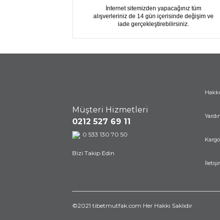
İnternet sitemizden yapacağınız tüm
alışverleriniz de 14 gün içerisinde değişim ve
iade gerçekleştirebilirsiniz.
Hakk
Müşteri Hizmetleri
Yardı
0212 527 69 11
0 533 130 70 50
Kargo
Bizi Takip Edin
İletiş
©2021 tibetmutfak.com Her Hakkı Saklıdır