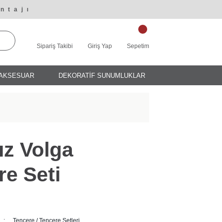
ntajı
Sipariş Takibi
Giriş Yap
Sepetim
AKSESUAR
DEKORATİF SUNUMLUKLAR
ız Volga
re Seti
Tencere / Tencere Setleri