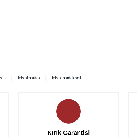
şilik
kristal bardak
kristal bardak seti
Bu ürüne ilk yorumu siz yapın!
Yorum Yaz
Kırık Garantisi