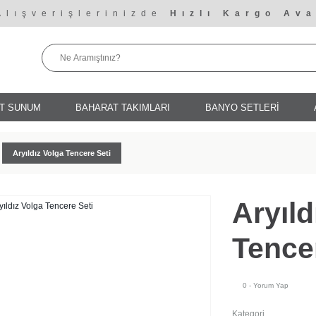
Alışverişlerinizde
Hızlı Kargo Ava
T SUNUM
BAHARAT TAKIMLARI
BANYO SETLERİ
Aryıldız Volga Tencere Seti
Aryıld
Tence
0 - Yorum Yap
Kategori