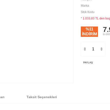
Marka
Stok Kodu
* 1.033,83 TL den başl
7.
%11
İNDİRİM
8.99
PAYLAŞ
arı
Taksit Seçenekleri