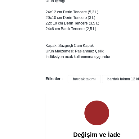
Ürün İçeriği:
24x12 cm Derin Tencere (5,2 l.)
20x10 cm Derin Tencere (3 l.)
22x 10 cm Derin Tencere (3,5 l.)
24x6 cm Basık Tencere (2,5 l.)
Kapak: Süzgeçli Cam Kapak
Ürün Malzemesi: Paslanmaz Çelik
İndüksiyon ocak kullanımına uygundur.
Etiketler :
bardak takımı
bardak takımı 12 ki
Değişim ve İade