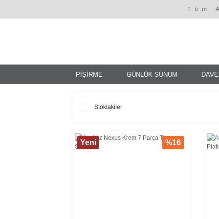
Tüm 
PİŞİRME
GÜNLÜK SUNUM
DAVE
Stoktakiler
Yeni
%16