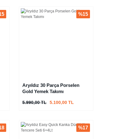
15
%15
Aryıldız 30 Parça Porselen
Gold Yemek Takımı
5.990,00 TL
5.100,00 TL
18
%17