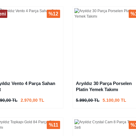
eni
%12
%
yıldız Vento 4 Parça Sahan
Aryıldız 30 Parça Porselen
t
Platin Yemek Takımı
390,00 TL
2.970,00 TL
5.990,00 TL
5.100,00 TL
%11
%