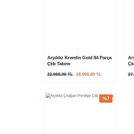
Aryıldız Kremlin Gold 84 Parça
Ar
Çkb Takımı
Çk
22.000,00 TL
18.000,00 TL
27
%7