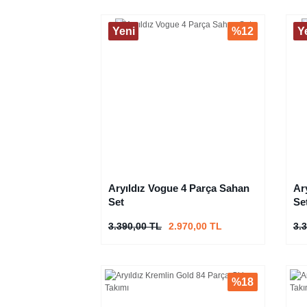
Yeni
%12
Y
Aryıldız Vogue 4 Parça Sahan
Ar
Set
Se
3.390,00 TL
2.970,00 TL
3.
%18