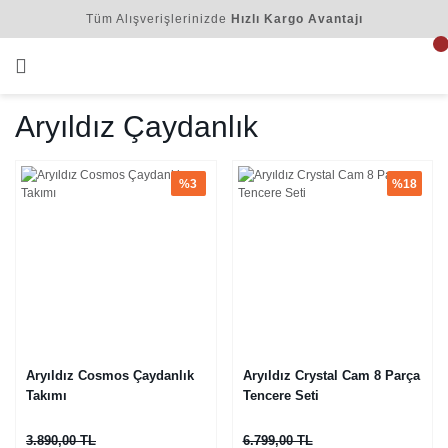
Tüm Alışverişlerinizde
Hızlı Kargo Avantajı
Aryıldız Çaydanlık
%3
%18
Aryıldız Cosmos Çaydanlık
Aryıldız Crystal Cam 8 Parça
Takımı
Tencere Seti
3.890,00 TL
6.799,00 TL