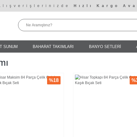
Alışverişlerinizde
Hızlı Kargo Ava
T SUNUM
BAHARAT TAKIMLARI
BANYO SETLERİ
mı
%18
%