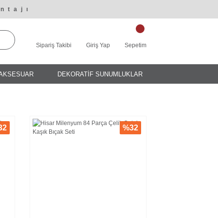
ntajı
Sipariş Takibi
Giriş Yap
Sepetim
AKSESUAR
DEKORATİF SUNUMLUKLAR
32
%32