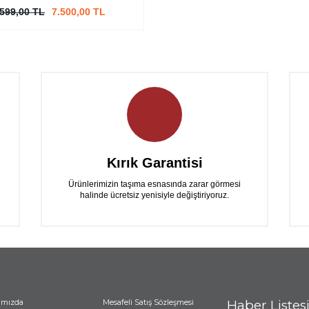
.599,00 TL
7.500,00 TL
Kırık Garantisi
Ürünlerimizin taşıma esnasında zarar görmesi
halinde ücretsiz yenisiyle değiştiriyoruz.
ımızda
Mesafeli Satış Sözleşmesi
Haber Listes