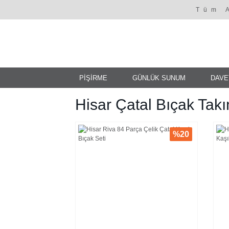
Tüm 
PİŞİRME
GÜNLÜK SUNUM
DAVE
Hisar Çatal Bıçak Takı
%20