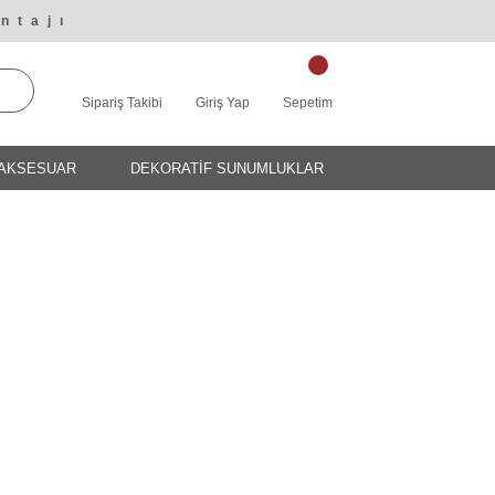
ntajı
Sipariş Takibi
Giriş Yap
Sepetim
AKSESUAR
DEKORATİF SUNUMLUKLAR