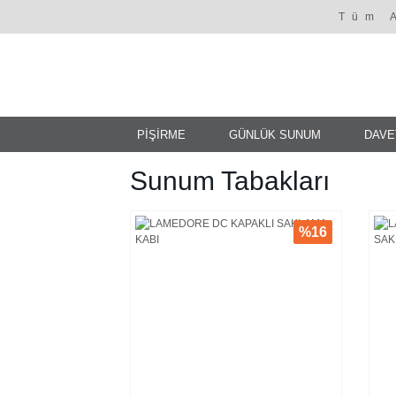
Tüm 
PİŞİRME
GÜNLÜK SUNUM
DAVE
Sunum Tabakları
%16