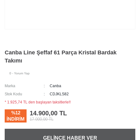
Canba Line Şeffaf 61 Parça Kristal Bardak
Takımı
0 - Yorum Yap
Marka
Canba
Stok Kodu
CDJKLS82
* 1.925,74 TL den başlayan taksitlerle!!
14.900,00 TL
%12
İNDİRİM
17.000,00 TL
GELİNCE HABER VER