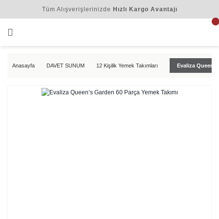
Tüm Alışverişlerinizde
Hızlı Kargo Avantajı
Anasayfa
DAVET SUNUM
12 Kişilik Yemek Takımları
Evaliza Queen’s