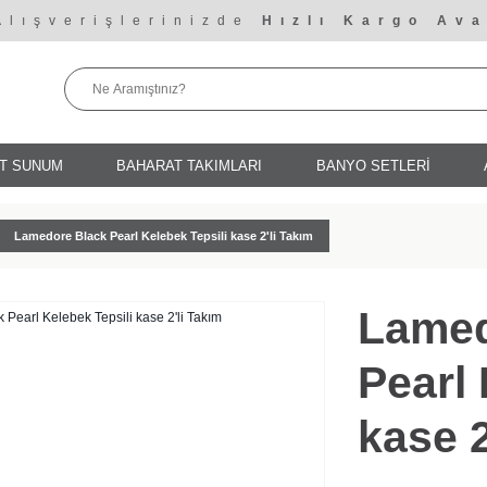
Alışverişlerinizde
Hızlı Kargo Ava
T SUNUM
BAHARAT TAKIMLARI
BANYO SETLERİ
Lamedore Black Pearl Kelebek Tepsili kase 2'li Takım
Lamed
Pearl 
kase 2