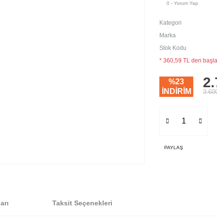
0 - Yorum Yap
Kategori
Marka
Stok Kodu
* 360,59 TL den başlay
2.
%23
İNDİRİM
3.60
PAYLAŞ
arı
Taksit Seçenekleri