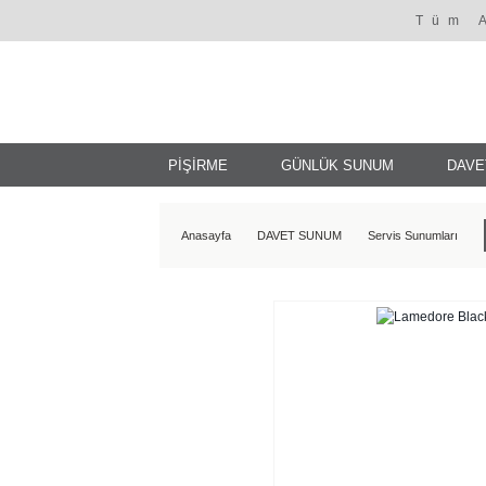
Tüm 
PİŞİRME
GÜNLÜK SUNUM
DAVE
Anasayfa
DAVET SUNUM
Servis Sunumları