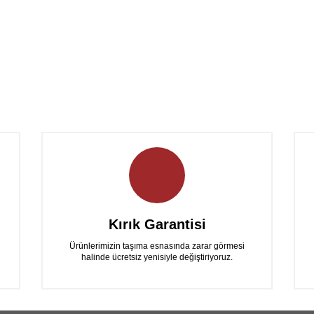
Bu ürüne ilk yorumu siz yapın!
Yorum Yaz
Kırık Garantisi
Ürünlerimizin taşıma esnasında zarar görmesi
halinde ücretsiz yenisiyle değiştiriyoruz.