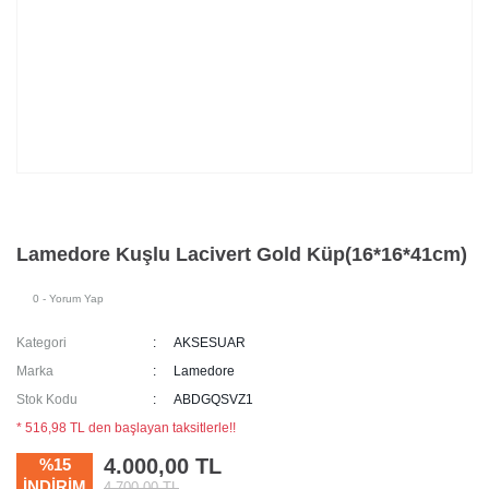
Lamedore Kuşlu Lacivert Gold Küp(16*16*41cm)
0 - Yorum Yap
Kategori
AKSESUAR
Marka
Lamedore
Stok Kodu
ABDGQSVZ1
* 516,98 TL den başlayan taksitlerle!!
4.000,00 TL
%15
İNDİRİM
4.700,00 TL