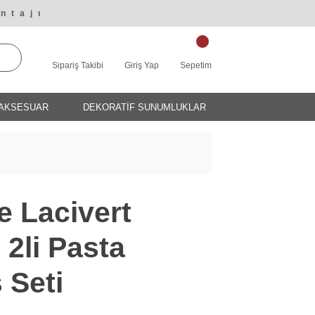
ntajı
Sipariş Takibi
Giriş Yap
Sepetim
AKSESUAR
DEKORATİF SUNUMLUKLAR
e Lacivert
2li Pasta
 Seti