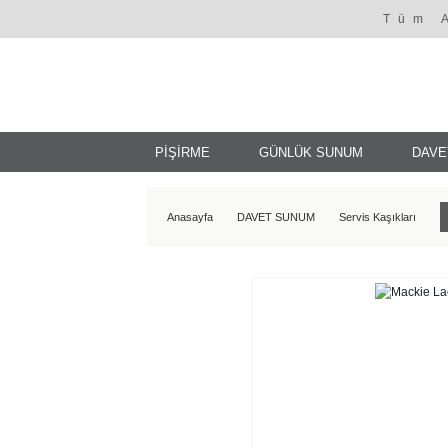
Tüm 
PİŞİRME
GÜNLÜK SUNUM
DAVE
Anasayfa
DAVET SUNUM
Servis Kaşıkları