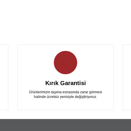
Bu ürüne ilk yorumu siz yapın!
Yorum Yaz
Kırık Garantisi
Ürünlerimizin taşıma esnasında zarar görmesi
halinde ücretsiz yenisiyle değiştiriyoruz.