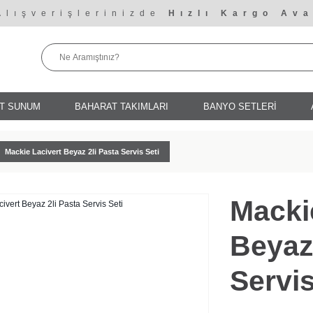
Alışverişlerinizde
Hızlı Kargo Ava
T SUNUM
BAHARAT TAKIMLARI
BANYO SETLERİ
Mackie Lacivert Beyaz 2li Pasta Servis Seti
Macki
Beyaz 
Servis