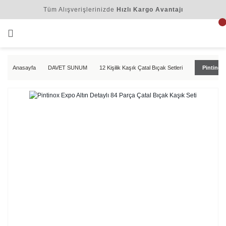
Tüm Alışverişlerinizde
Hızlı Kargo Avantajı
Anasayfa
DAVET SUNUM
12 Kişilik Kaşık Çatal Bıçak Setleri
Pintinox 