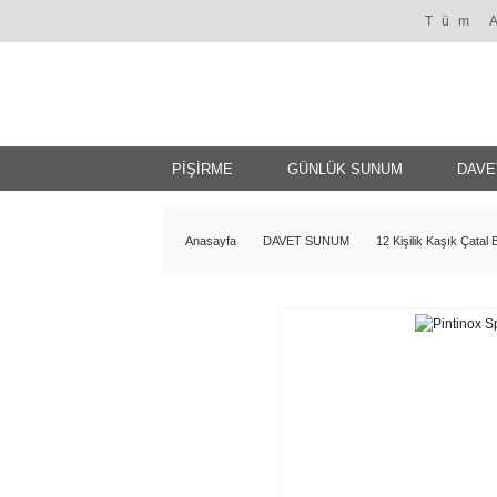
Tüm 
PİŞİRME
GÜNLÜK SUNUM
DAVE
Anasayfa
DAVET SUNUM
12 Kişilik Kaşık Çatal 