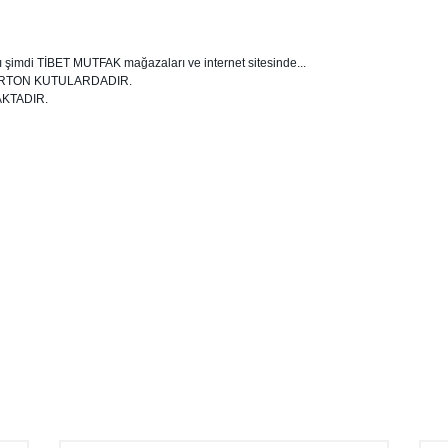
ı şimdi TİBET MUTFAK mağazaları ve internet sitesinde...
ARTON KUTULARDADIR.
KTADIR.
Bu ürüne ilk yorumu siz yapın!