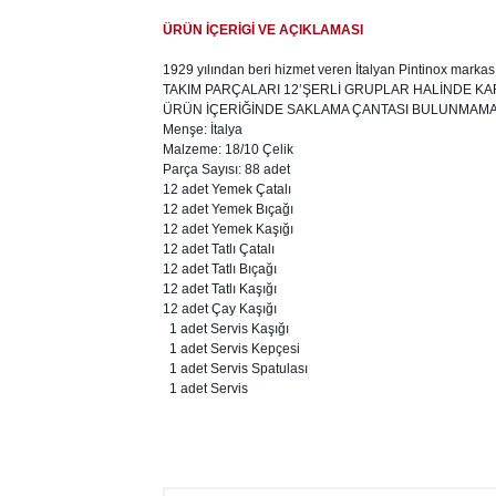
ÜRÜN İÇERİGİ VE AÇIKLAMASI
1929 yılından beri hizmet veren İtalyan Pintinox markas
TAKIM PARÇALARI 12’ŞERLİ GRUPLAR HALİNDE K
ÜRÜN İÇERİĞİNDE SAKLAMA ÇANTASI BULUNMAMA
Menşe: İtalya
Malzeme: 18/10 Çelik
Parça Sayısı: 88 adet
12 adet Yemek Çatalı
12 adet Yemek Bıçağı
12 adet Yemek Kaşığı
12 adet Tatlı Çatalı
12 adet Tatlı Bıçağı
12 adet Tatlı Kaşığı
12 adet Çay Kaşığı
1 adet Servis Kaşığı
1 adet Servis Kepçesi
1 adet Servis Spatulası
1 adet Servis