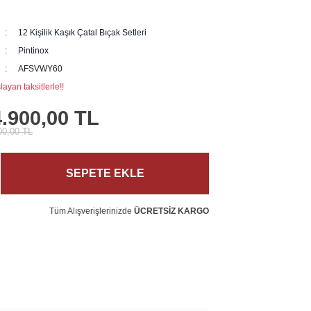
12 Kişilik Kaşık Çatal Bıçak Setleri
Pintinox
AFSVWY60
ayan taksitlerle!!
.900,00 TL
00,00 TL
SEPETE EKLE
Tüm Alışverişlerinizde
ÜCRETSİZ KARGO