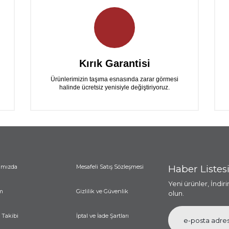
Yorum Yaz
Kırık Garantisi
Ürünlerimizin taşıma esnasında zarar görmesi
halinde ücretsiz yenisiyle değiştiriyoruz.
ımızda
Mesafeli Satış Sözleşmesi
Haber Listes
Yeni ürünler, İndir
m
Gizlilik ve Güvenlik
olun.
 Takibi
İptal ve İade Şartları