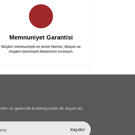
Memnuniyet Garantisi
Müşteri memnuniyeti en temel ilkemiz, tıklayın ve
müşteri memniyeti ilkelerimizi inceleyin.
i
imler ve gelecek koleksiyonları ilk duyan siz
Kaydol