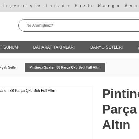
Alışverişlerinizde
Hızlı Kargo Ava
T SUNUM
BAHARAT TAKIMLARI
BANYO SETLERİ
Bıçak Setleri
Pintinox Spaten 88 Parça Çkb Seti Full Altın
Pinti
Parça 
Altın