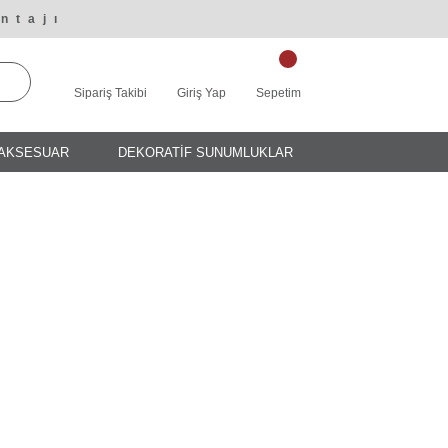
ntajı
Sipariş Takibi
Giriş Yap
Sepetim
AKSESUAR
DEKORATİF SUNUMLUKLAR