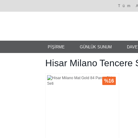
Tüm 
PİŞİRME
GÜNLÜK SUNUM
DAVE
Hisar Milano Tencere 
%16