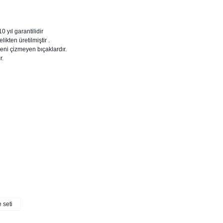
0 yıl garantilidir
ikten üretilmiştir .
leni çizmeyen bıçaklardır.
r.
 seti
Bu ürüne ilk yorumu siz yapın!