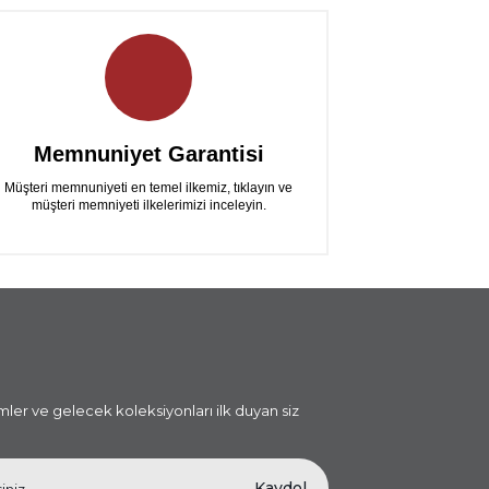
Memnuniyet Garantisi
Müşteri memnuniyeti en temel ilkemiz, tıklayın ve
müşteri memniyeti ilkelerimizi inceleyin.
i
imler ve gelecek koleksiyonları ilk duyan siz
Kaydol