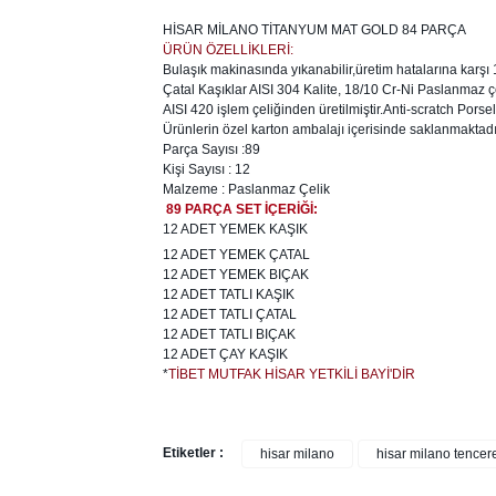
HİSAR MİLANO TİTANYUM MAT GOLD 84 PARÇA
ÜRÜN ÖZELLİKLERİ:
Bulaşık makinasında yıkanabilir,üretim hatalarına karşı 1
Çatal Kaşıklar AISI 304 Kalite, 18/10 Cr-Ni Paslanmaz çel
AISI 420 işlem çeliğinden üretilmiştir.Anti-scratch Porse
Ürünlerin özel karton ambalajı içerisinde saklanmaktadı
Parça Sayısı :89
Kişi Sayısı : 12
Malzeme : Paslanmaz Çelik
89 PARÇA SET İÇERİĞİ:
12 ADET YEMEK KAŞIK
12 ADET YEMEK ÇATAL
12 ADET YEMEK BIÇAK
12 ADET TATLI KAŞIK
12 ADET TATLI ÇATAL
12 ADET TATLI BIÇAK
12 ADET ÇAY KAŞIK
*
TİBET MUTFAK HİSAR YETKİLİ BAYİ'DİR
Etiketler :
hisar milano
hisar milano tencere