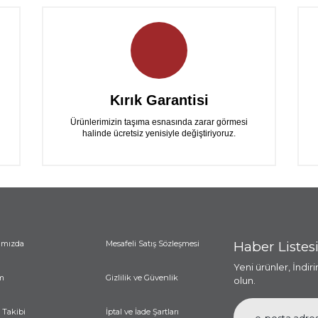
Yorum Yaz
Kırık Garantisi
Ürünlerimizin taşıma esnasında zarar görmesi
halinde ücretsiz yenisiyle değiştiriyoruz.
ımızda
Mesafeli Satış Sözleşmesi
Haber Listes
Yeni ürünler, İndir
m
Gizlilik ve Güvenlik
olun.
 Takibi
İptal ve İade Şartları