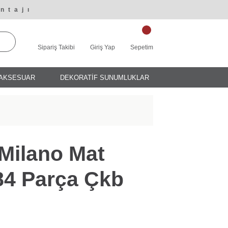
ntajı
Sipariş Takibi
Giriş Yap
Sepetim
AKSESUAR
DEKORATİF SUNUMLUKLAR
 Milano Mat
84 Parça Çkb