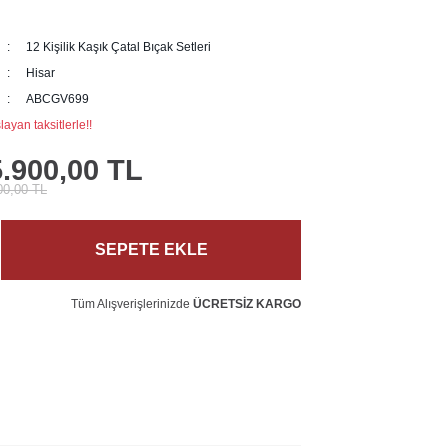
12 Kişilik Kaşık Çatal Bıçak Setleri
Hisar
ABCGV699
ayan taksitlerle!!
.900,00 TL
00,00 TL
SEPETE EKLE
Tüm Alışverişlerinizde
ÜCRETSİZ KARGO