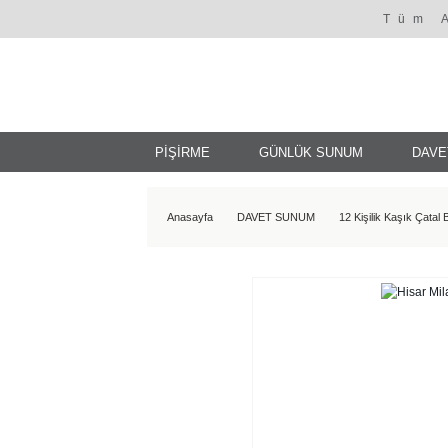
Tüm 
PİŞİRME
GÜNLÜK SUNUM
DAVE
Anasayfa
DAVET SUNUM
12 Kişilik Kaşık Çatal 